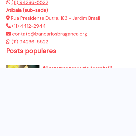
(11) 94286-5522
Atibaia (sub-sede)
Rua Presidente Dutra, 183 - Jardim Brasil
(11) 4412-2944
contato@bancariosbraganca.org
(11) 94286-5522
Posts populares
“Queremos proposta decente!”
Bancários vão às redes para pressionar
a...
Venha para o ato no dia 25 de setembro
no...
CHAPA DOS BANCÁRIOS É ELEITA COM