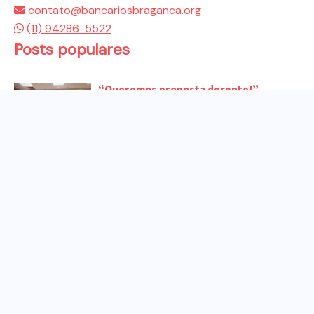
contato@bancariosbraganca.org
(11) 94286-5522
Posts populares
“Queremos proposta decente!”
Bancários vão às redes para pressionar
a...
Venha para o ato no dia 25 de setembro
no...
CHAPA DOS BANCÁRIOS É ELEITA COM
99% DOS VOTOS VÁLIDOS