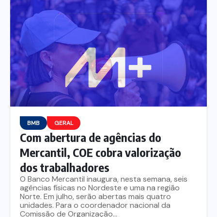
Nossa História
Diretoria
Agenda das atividades sindicais
Notícias
Estatuto
Bancos
CEF
Comunicação
BMB
GERAL
Santander
Convênios
Sindicalize!
Com abertura de agências do
Mercantil, COE cobra valorização
Bradesco
Folha d@s Bancári@s
Contato
dos trabalhadores
O Banco Mercantil inaugura, nesta semana, seis
Banco do Brasil
Galerias de Fotos
Webmail
agências físicas no Nordeste e uma na região
Norte. Em julho, serão abertas mais quatro
unidades. Para o coordenador nacional da
Comissão de Organização...
BMB
Videos