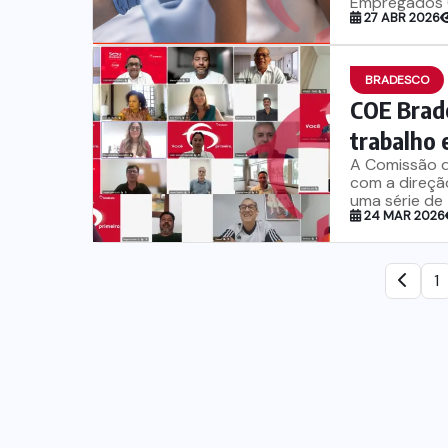
Empregados (C
27 ABR 2026
BRADESCO
COE Brad
trabalho 
A Comissão d
com a direção
uma série de 
24 MAR 2026
1