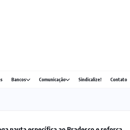
as
Bancos
Comunicação
Sindicalize!
Contato
ga pauta específica ao Bradesco e reforça