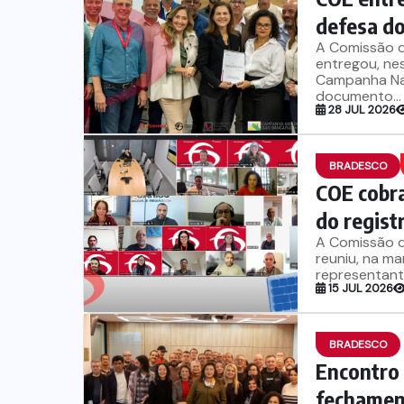
defesa do
A Comissão 
entregou, nes
Campanha Nac
documento...
28 JUL 2026
BRADESCO
COE cobra
do regist
A Comissão 
reuniu, na ma
representante
15 JUL 2026
BRADESCO
Encontro
fechament