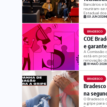
Bancários e 
reuniram-se 
Estadual dos
03 JUN 2026
BRADESCO
COE Brad
e garante
A Comissão 
está em proc
renovação do
18 MAIO 2026
BRADESCO
Bradesco 
na segund
O Bradesco c
a gripe para