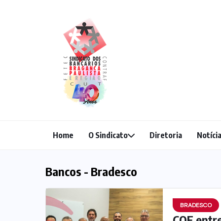
Home
O Sindicato
Diretoria
Notíci
Bancos - Bradesco
BRADESCO
COE entre