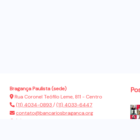
Bragança Paulista (sede)
Po
Rua Coronel Teófilo Leme, 811 - Centro
(11) 4034-0893
/
(11) 4033-6447
contato@bancariosbraganca.org
(11) 94286-5522
Atibaia (sub-sede)
Rua Presidente Dutra, 183 - Jardim Brasil