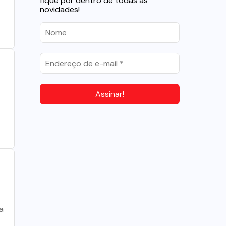
fique por dentro de todas as
novidades!
a