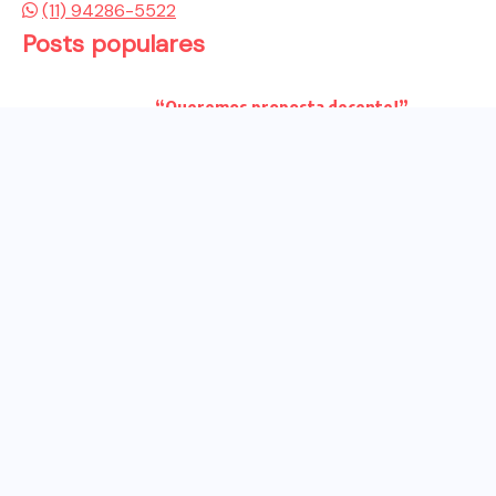
(11) 94286-5522
Posts populares
“Queremos proposta decente!”
Bancários vão às redes para pressionar
a...
Venha para o ato no dia 25 de setembro
no...
CHAPA DOS BANCÁRIOS É ELEITA COM
99% DOS VOTOS VÁLIDOS