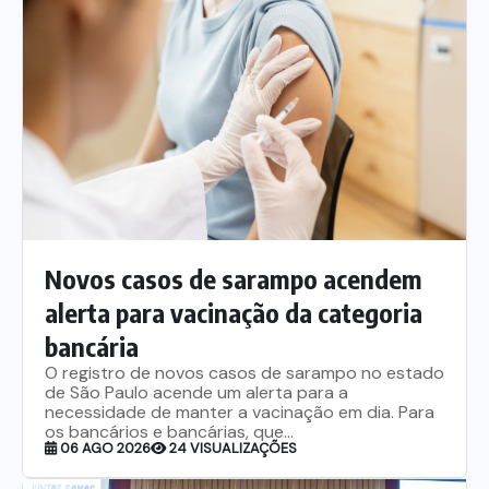
Nossa História
Diretoria
Agenda das atividades sindicais
Notícias
Estatuto
Bancos
CEF
Comunicação
Novos casos de sarampo acendem
Santander
Convênios
Sindicalize!
alerta para vacinação da categoria
bancária
Bradesco
Folha d@s Bancári@s
Contato
O registro de novos casos de sarampo no estado
de São Paulo acende um alerta para a
necessidade de manter a vacinação em dia. Para
Banco do Brasil
Galerias de Fotos
Webmail
os bancários e bancárias, que...
06 AGO 2026
24 VISUALIZAÇÕES
BMB
Videos