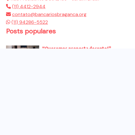
(11) 4412-2944
contato@bancariosbraganca.org
(11) 94286-5522
Posts populares
“Queremos proposta decente!”
Bancários vão às redes para pressionar
a...
Venha para o ato no dia 25 de setembro
no...
CHAPA DOS BANCÁRIOS É ELEITA COM
99% DOS VOTOS VÁLIDOS