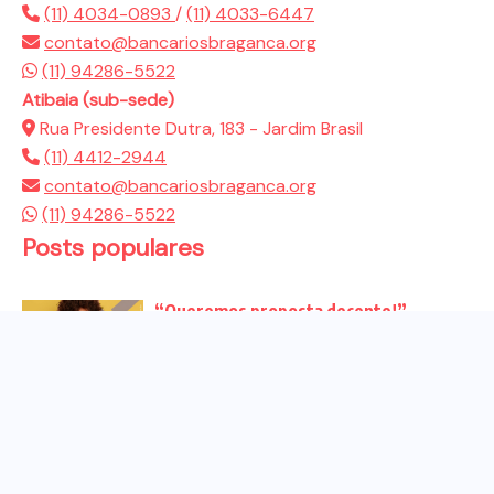
(11) 4034-0893
/
(11) 4033-6447
contato@bancariosbraganca.org
(11) 94286-5522
Atibaia (sub-sede)
Rua Presidente Dutra, 183 - Jardim Brasil
(11) 4412-2944
contato@bancariosbraganca.org
(11) 94286-5522
Posts populares
“Queremos proposta decente!”
Bancários vão às redes para pressionar
a...
Venha para o ato no dia 25 de setembro
no...