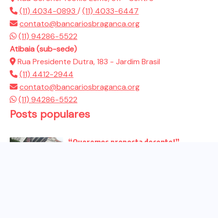
(11) 4034-0893
/
(11) 4033-6447
contato@bancariosbraganca.org
(11) 94286-5522
Atibaia (sub-sede)
Rua Presidente Dutra, 183 - Jardim Brasil
(11) 4412-2944
contato@bancariosbraganca.org
(11) 94286-5522
Posts populares
“Queremos proposta decente!”
Bancários vão às redes para pressionar
a...
Venha para o ato no dia 25 de setembro
no...