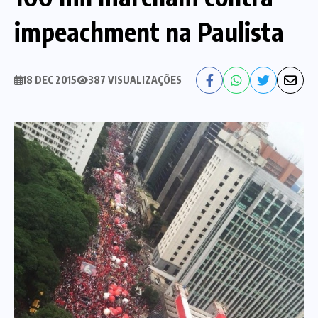
impeachment na Paulista
Nossa História
Diretoria
Agenda das atividades sindicais
Notícias
18 DEC 2015
387 VISUALIZAÇÕES
Estatuto
Bancos
CEF
Comunicação
Santander
Convênios
Sindicalize!
Bradesco
Folha d@s Bancári@s
Contato
Banco do Brasil
Galerias de Fotos
Webmail
BMB
Videos