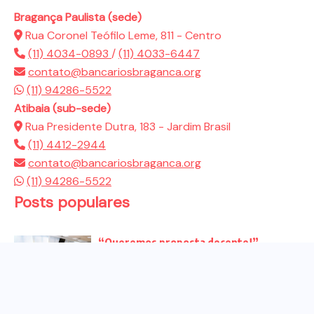
Bragança Paulista (sede)
Rua Coronel Teófilo Leme, 811 - Centro
(11) 4034-0893
/
(11) 4033-6447
contato@bancariosbraganca.org
(11) 94286-5522
Atibaia (sub-sede)
Rua Presidente Dutra, 183 - Jardim Brasil
(11) 4412-2944
contato@bancariosbraganca.org
(11) 94286-5522
Posts populares
“Queremos proposta decente!”
Bancários vão às redes para pressionar
a...