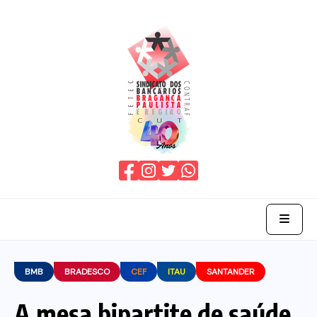
Home
BMB
BRADESCO
CEF
ITAU
SANTANDER
O Sindicato
A mesa bipartite de saúde