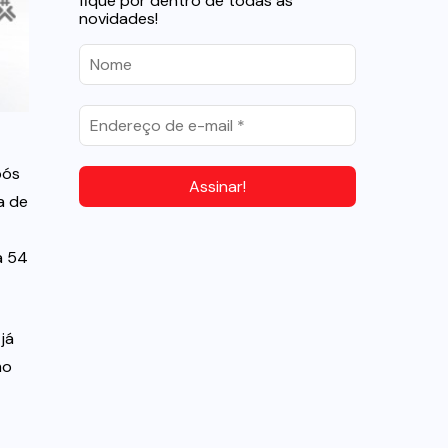
fique por dentro de todas as
novidades!
pós
a de
a 54
já
mo