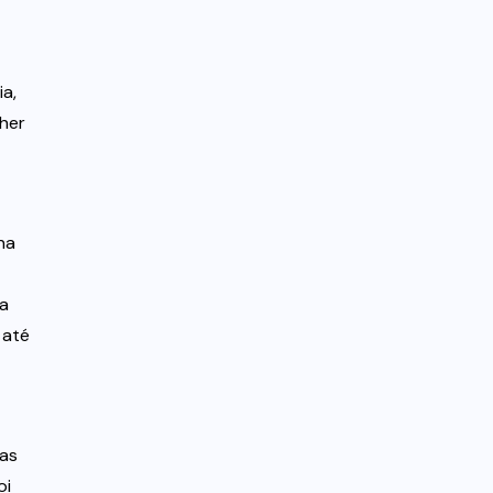
a,
lher
na
da
 até
ias
oi