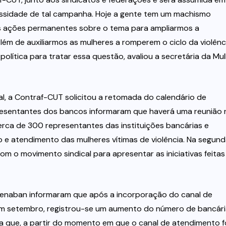
sidade de tal campanha. Hoje a gente tem um machismo
s ações permanentes sobre o tema para ampliarmos a
ém de auxiliarmos as mulheres a romperem o ciclo da violênci
lítica para tratar essa questão, avaliou a secretária da Mu
l, a Contraf-CUT solicitou a retomada do calendário de
presentantes dos bancos informaram que haverá uma reunião 
rca de 300 representantes das instituições bancárias e
o e atendimento das mulheres vítimas de violência. Na segun
m o movimento sindical para apresentar as iniciativas feitas
 Fenaban informaram que após a incorporação do canal de
 em setembro, registrou-se um aumento do número de bancár
ca que, a partir do momento em que o canal de atendimento f