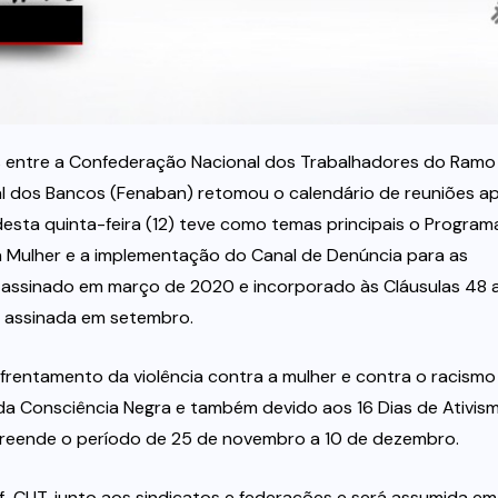
s entre a Confederação Nacional dos Trabalhadores do Ramo
al dos Bancos (Fenaban) retomou o calendário de reuniões a
sta quinta-feira (12) teve como temas principais o Program
Mulher e a implementação do Canal de Denúncia para as
o assinado em março de 2020 e incorporado às Cláusulas 48 
 assinada em setembro.
nfrentamento da violência contra a mulher e contra o racismo 
da Consciência Negra e também devido aos 16 Dias de Ativis
mpreende o período de 25 de novembro a 10 de dezembro.
af-CUT, junto aos sindicatos e federações e será assumida em