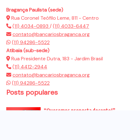
Bragança Paulista (sede)
Rua Coronel Teófilo Leme, 811 - Centro
(11) 4034-0893
/
(11) 4033-6447
contato@bancariosbraganca.org
(11) 94286-5522
Atibaia (sub-sede)
Rua Presidente Dutra, 183 - Jardim Brasil
(11) 4412-2944
contato@bancariosbraganca.org
(11) 94286-5522
Posts populares
“Queremos proposta decente!”
Bancários vão às redes para pressionar
a...