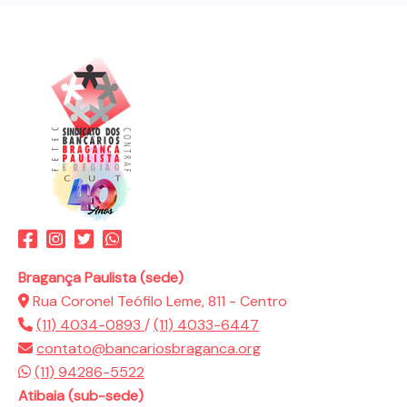
Bragança Paulista (sede)
Rua Coronel Teófilo Leme, 811 - Centro
(11) 4034-0893
/
(11) 4033-6447
contato@bancariosbraganca.org
(11) 94286-5522
Atibaia (sub-sede)