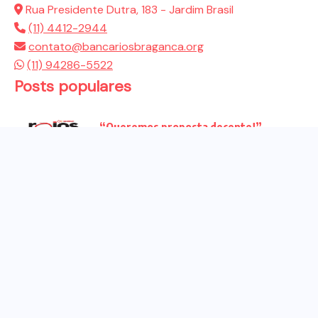
Rua Presidente Dutra, 183 - Jardim Brasil
(11) 4412-2944
contato@bancariosbraganca.org
(11) 94286-5522
Posts populares
“Queremos proposta decente!”
Bancários vão às redes para pressionar
a...
Venha para o ato no dia 25 de setembro
no...
CHAPA DOS BANCÁRIOS É ELEITA COM
99% DOS VOTOS VÁLIDOS