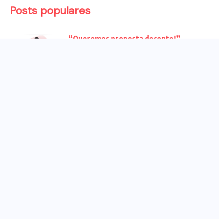
Posts populares
“Queremos proposta decente!”
Bancários vão às redes para pressionar
a...
Venha para o ato no dia 25 de setembro
no...
CHAPA DOS BANCÁRIOS É ELEITA COM
99% DOS VOTOS VÁLIDOS