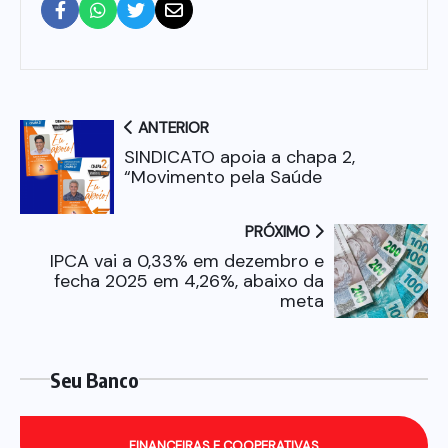
ANTERIOR
SINDICATO apoia a chapa 2,
“Movimento pela Saúde
PRÓXIMO
IPCA vai a 0,33% em dezembro e
fecha 2025 em 4,26%, abaixo da
meta
Seu Banco
FINANCEIRAS E COOPERATIVAS