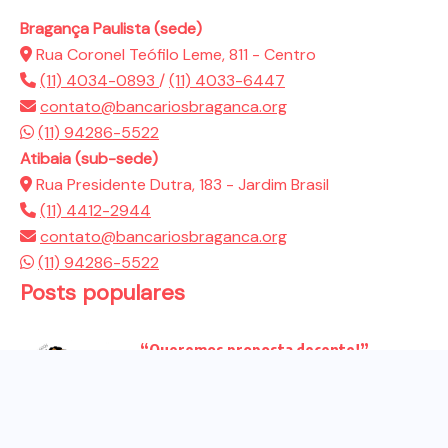
Bragança Paulista (sede)
Rua Coronel Teófilo Leme, 811 - Centro
(11) 4034-0893
/
(11) 4033-6447
contato@bancariosbraganca.org
(11) 94286-5522
Atibaia (sub-sede)
Rua Presidente Dutra, 183 - Jardim Brasil
(11) 4412-2944
contato@bancariosbraganca.org
(11) 94286-5522
Posts populares
“Queremos proposta decente!”
Bancários vão às redes para pressionar
a...