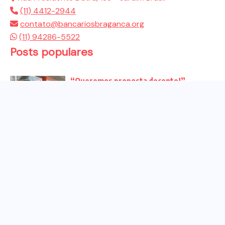
(11) 4412-2944
contato@bancariosbraganca.org
(11) 94286-5522
Posts populares
“Queremos proposta decente!”
Bancários vão às redes para pressionar
a...
Venha para o ato no dia 25 de setembro
no...
CHAPA DOS BANCÁRIOS É ELEITA COM
99% DOS VOTOS VÁLIDOS