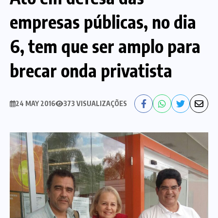
empresas públicas, no dia
Nossa História
Diretoria
6, tem que ser amplo para
Agenda das atividades sindicais
Notícias
brecar onda privatista
Estatuto
Bancos
CEF
Comunicação
24 MAY 2016
373 VISUALIZAÇÕES
Santander
Convênios
Sindicalize!
Bradesco
Folha d@s Bancári@s
Contato
Banco do Brasil
Galerias de Fotos
Webmail
BMB
Videos