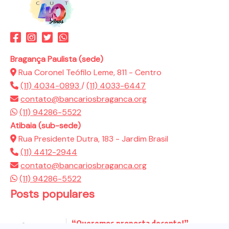
Bragança Paulista (sede)
Rua Coronel Teófilo Leme, 811 - Centro
(11) 4034-0893
/
(11) 4033-6447
contato@bancariosbraganca.org
(11) 94286-5522
Atibaia (sub-sede)
Rua Presidente Dutra, 183 - Jardim Brasil
(11) 4412-2944
contato@bancariosbraganca.org
(11) 94286-5522
Posts populares
“Queremos proposta decente!”