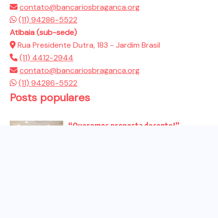
contato@bancariosbraganca.org
(11) 94286-5522
Atibaia (sub-sede)
Rua Presidente Dutra, 183 - Jardim Brasil
(11) 4412-2944
contato@bancariosbraganca.org
(11) 94286-5522
Posts populares
“Queremos proposta decente!”
Bancários vão às redes para pressionar
a...
Venha para o ato no dia 25 de setembro
no...