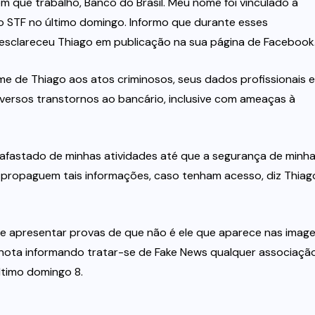
 em que trabalho, Banco do Brasil. Meu nome foi vinculado à
ao STF no último domingo. Informo que durante esses
, esclareceu Thiago em publicação na sua página de Facebook
e de Thiago aos atos criminosos, seus dados profissionais e
versos transtornos ao bancário, inclusive com ameaças à
i afastado de minhas atividades até que a segurança de minh
o propaguem tais informações, caso tenham acesso, diz Thiag
 e apresentar provas de que não é ele que aparece nas imag
u nota informando tratar-se de Fake News qualquer associaçã
timo domingo 8.