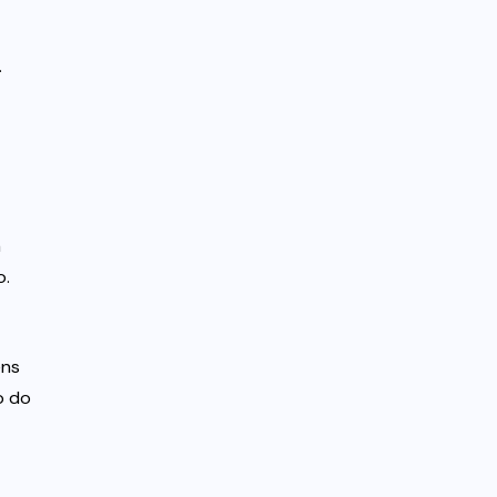
.
a
o.
ens
o do