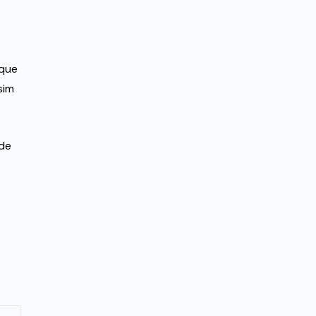
 que
sim
 de