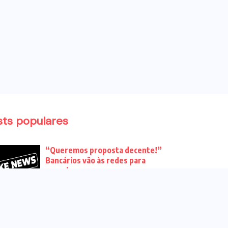
sts populares
“Queremos proposta decente!”
Bancários vão às redes para
pressionar a...
Venha para o ato no dia 25 de
setembro no...