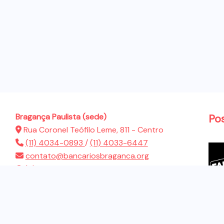
Bragança Paulista (sede)
Po
Rua Coronel Teófilo Leme, 811 - Centro
(11) 4034-0893
/
(11) 4033-6447
contato@bancariosbraganca.org
(11) 94286-5522
Atibaia (sub-sede)
Rua Presidente Dutra, 183 - Jardim Brasil
(11) 4412-2944
contato@bancariosbraganca.org