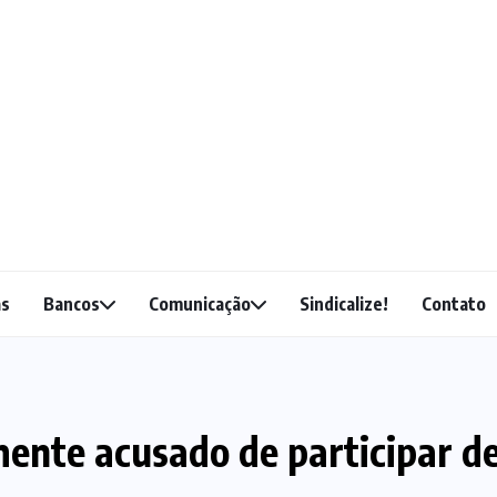
as
Bancos
Comunicação
Sindicalize!
Contato
mente acusado de participar d