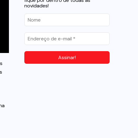
fique por dentro de todas as
novidades!
ns
s
ha