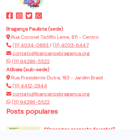
Bragança Paulista (sede)
Rua Coronel Teófilo Leme, 811 - Centro
(11) 4034-0893
/
(11) 4033-6447
contato@bancariosbraganca.org
(11) 94286-5522
Atibaia (sub-sede)
Rua Presidente Dutra, 183 - Jardim Brasil
(11) 4412-2944
contato@bancariosbraganca.org
(11) 94286-5522
Posts populares
“Queremos proposta decente!”
Bancários vão às redes para pressionar