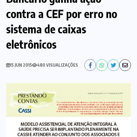
contra a CEF por erro no
Nossa História
Diretoria
sistema de caixas
Agenda das atividades sindicais
Notícias
eletrônicos
Estatuto
Bancos
CEF
Comunicação
15 JUN 2015
480 VISUALIZAÇÕES
Santander
Convênios
Sindicalize!
Bradesco
Folha d@s Bancári@s
Contato
Banco do Brasil
Galerias de Fotos
Webmail
BMB
Videos