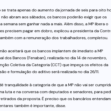
ão se trata apenas do aumento da jornada de seis para oito h
 não abram aos sábados, os bancos poderão exigir que os
a semana sem ganhar nada a mais. Além disso, a MP libera o
s precisem pagar em dobro, explicou a presidenta da Contr
 também com a remuneração dos trabalhadores, completou.
 não aceitará que os bancos implantem de imediato a MP
l dos Bancos (Fenaban), realizada no dia 14 de novembro,
nção Coletiva da Categoria (CCT) que impeça os efeitos da
ão e formulação do aditivo será realizada no dia 26/11.
ê tranquilidade à categoria de que a MP não vai ser cumprid
a luta e na conversa com deputados e senadores, para ped
m retirados da proposta. É preciso que os bancários entendam
ntares também é importante, disse.