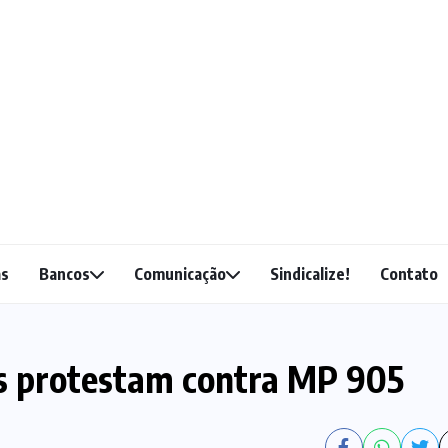
as
Bancos
Comunicação
Sindicalize!
Contato
ís protestam contra MP 905