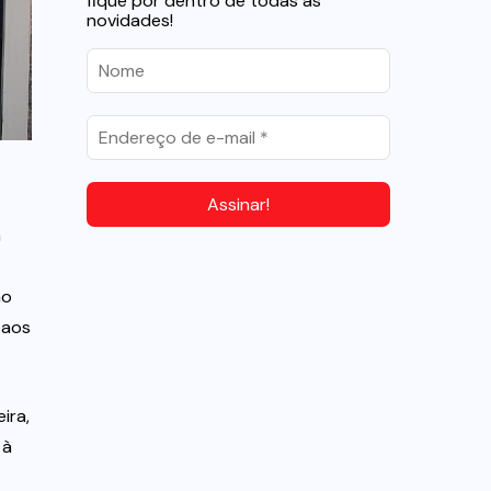
fique por dentro de todas as
novidades!
a
ão
 aos
ira,
 à