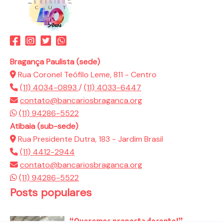
Bragança Paulista (sede)
Rua Coronel Teófilo Leme, 811 - Centro
(11) 4034-0893
/
(11) 4033-6447
contato@bancariosbraganca.org
(11) 94286-5522
Atibaia (sub-sede)
Rua Presidente Dutra, 183 - Jardim Brasil
(11) 4412-2944
contato@bancariosbraganca.org
(11) 94286-5522
Posts populares
“Queremos proposta decente!”