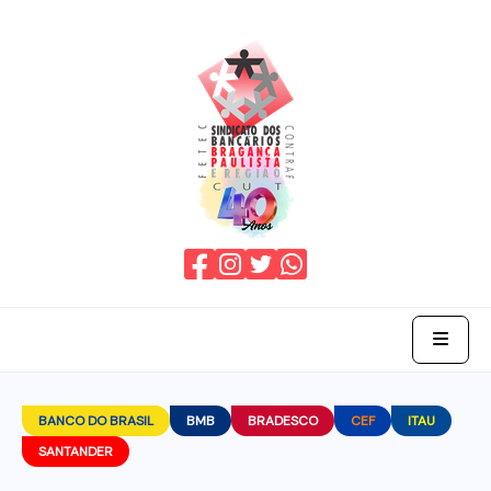
Home
BANCO DO BRASIL
BMB
BRADESCO
CEF
ITAU
SANTANDER
O Sindicato