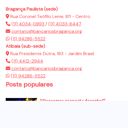
Bragança Paulista (sede)
Rua Coronel Teófilo Leme, 811 - Centro
(11) 4034-0893
/
(11) 4033-6447
contato@bancariosbraganca.org
(11) 94286-5522
Atibaia (sub-sede)
Rua Presidente Dutra, 183 - Jardim Brasil
(11) 4412-2944
contato@bancariosbraganca.org
(11) 94286-5522
Posts populares
“Queremos proposta decente!”
Bancários vão às redes para pressionar
a...