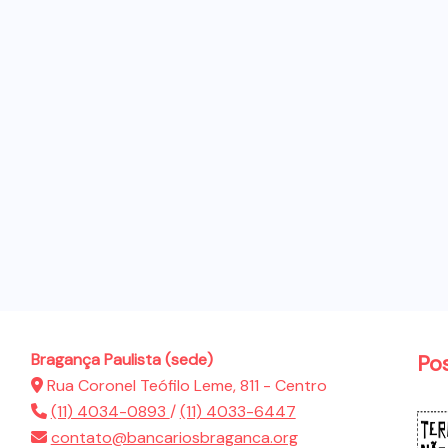
Bragança Paulista (sede)
Po
Rua Coronel Teófilo Leme, 811 - Centro
(11) 4034-0893
/
(11) 4033-6447
contato@bancariosbraganca.org