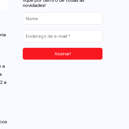
fique por dentro de todas as
novidades!
ria
e a
a
2 a
icos