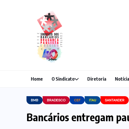
Home
O Sindicato
Diretoria
Notíci
BMB
BRADESCO
CEF
ITAU
SANTANDER
Bancários entregam paut