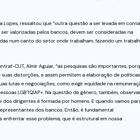
a Lopes, ressaltou que “outra questão a ser levada em conta
 ser valorizadas pelos bancos, devem ser consideradas na
gadas num canto do setor onde trabalham, fazendo um trabal
traf-CUT, Almir Aguiar, “as pesquisas são importantes, por
suas distorções, e assim permitem a elaboração de política
suas lutas e negociações, como exigir equidade na remuneraç
 pessoas LGBTQIAP+. Na questão de gênero, também, observ
te dos dirigentes é formada por homens. E quando vamos par
epresentantes dos bancos. Então, é fundamental
enfrentar esse problema, que é estrutural em nossa