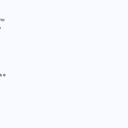
 no
o
s e