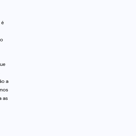
 é
ho
que
s
ão a
amos
a as