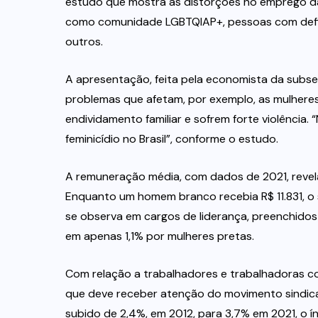
estudo que mostra as distorções no emprego da
como comunidade LGBTQIAP+, pessoas com defici
outros.
A apresentação, feita pela economista da subs
problemas que afetam, por exemplo, as mulhere
endividamento familiar e sofrem forte violência. 
feminicídio no Brasil”, conforme o estudo.
A remuneração média, com dados de 2021, revel
Enquanto um homem branco recebia R$ 11.831, o 
se observa em cargos de liderança, preenchido
em apenas 1,1% por mulheres pretas.
Com relação a trabalhadores e trabalhadoras co
que deve receber atenção do movimento sindica
subido de 2,4%, em 2012, para 3,7% em 2021, o í