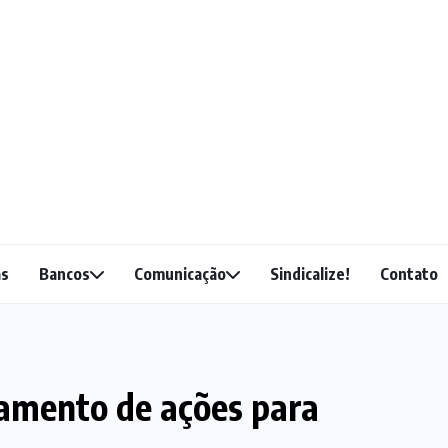
as
Bancos
Comunicação
Sindicalize!
Contato
amento de ações para