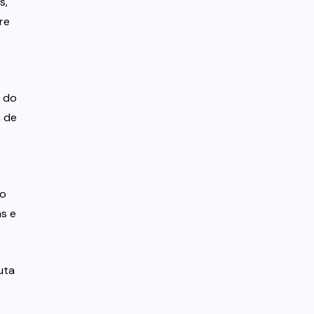
s,
re
s do
a de
mo
s e
uta