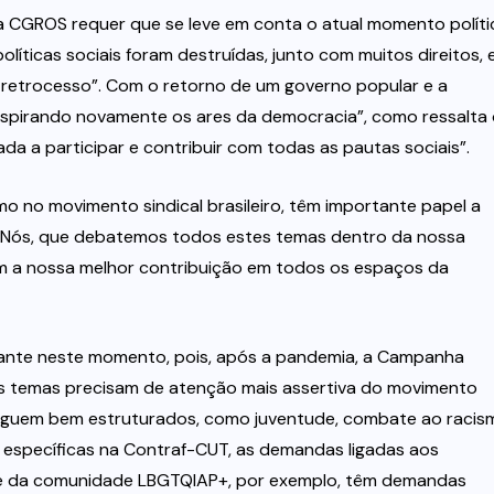
a CGROS requer que se leve em conta o atual momento políti
líticas sociais foram destruídas, junto com muitos direitos, 
 retrocesso”. Com o retorno de um governo popular e a
espirando novamente os ares da democracia”, como ressalta
ada a participar e contribuir com todas as pautas sociais”.
mo no movimento sindical brasileiro, têm importante papel a
s. “Nós, que debatemos todos estes temas dentro da nossa
m a nossa melhor contribuição em todos os espaços da
tante neste momento, pois, após a pandemia, a Campanha
uns temas precisam de atenção mais assertiva do movimento
seguem bem estruturados, como juventude, combate ao racis
s específicas na Contraf-CUT, as demandas ligadas aos
a e da comunidade LBGTQIAP+, por exemplo, têm demandas