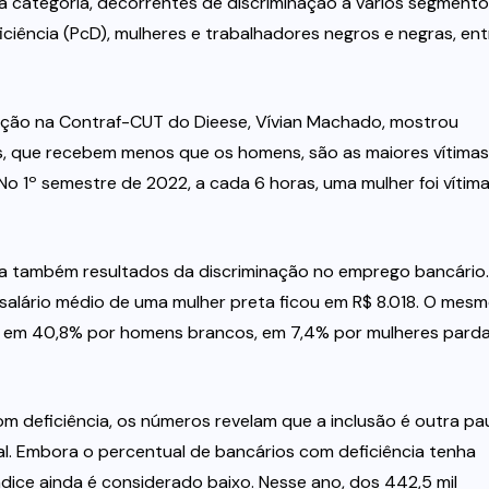
 categoria, decorrentes de discriminação a vários segmento
ência (PcD), mulheres e trabalhadores negros e negras, ent
eção na Contraf-CUT do Dieese, Vívian Machado, mostrou
s, que recebem menos que os homens, são as maiores vítima
“No 1º semestre de 2022, a cada 6 horas, uma mulher foi vítim
a também resultados da discriminação no emprego bancário.
salário médio de uma mulher preta ficou em R$ 8.018. O mes
s em 40,8% por homens brancos, em 7,4% por mulheres parda
m deficiência, os números revelam que a inclusão é outra pa
l. Embora o percentual de bancários com deficiência tenha
ndice ainda é considerado baixo. Nesse ano, dos 442,5 mil