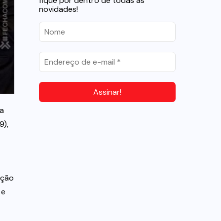
fique por dentro de todas as
novidades!
da
9),
ação
 e