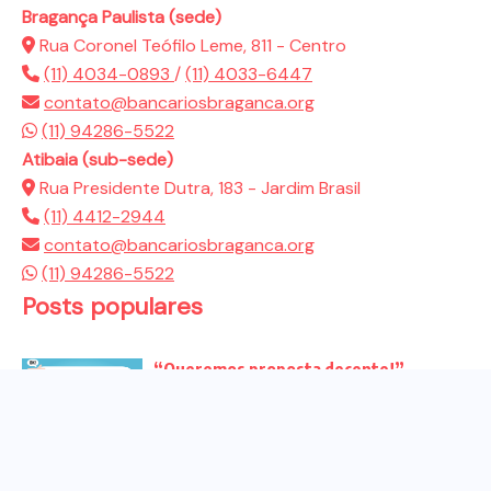
Bragança Paulista (sede)
Rua Coronel Teófilo Leme, 811 - Centro
(11) 4034-0893
/
(11) 4033-6447
contato@bancariosbraganca.org
(11) 94286-5522
Atibaia (sub-sede)
Rua Presidente Dutra, 183 - Jardim Brasil
(11) 4412-2944
contato@bancariosbraganca.org
(11) 94286-5522
Posts populares
“Queremos proposta decente!”
Bancários vão às redes para pressionar
a...
Venha para o ato no dia 25 de setembro