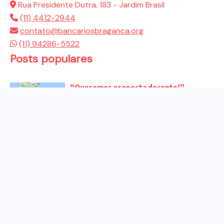
Rua Presidente Dutra, 183 - Jardim Brasil
(11) 4412-2944
contato@bancariosbraganca.org
(11) 94286-5522
Posts populares
“Queremos proposta decente!”
Bancários vão às redes para pressionar
a...
Venha para o ato no dia 25 de setembro
no...
CHAPA DOS BANCÁRIOS É ELEITA COM
99% DOS VOTOS VÁLIDOS