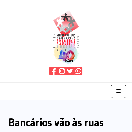
Home
Bancários vão às ruas
O Sindicato