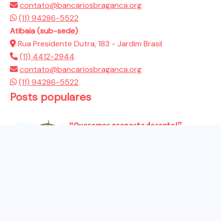
contato@bancariosbraganca.org
(11) 94286-5522
Atibaia (sub-sede)
Rua Presidente Dutra, 183 - Jardim Brasil
(11) 4412-2944
contato@bancariosbraganca.org
(11) 94286-5522
Posts populares
“Queremos proposta decente!”
Bancários vão às redes para pressionar
a...
Venha para o ato no dia 25 de setembro
no...