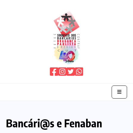
Home
Bancári@s e Fenaban
O Sindicato