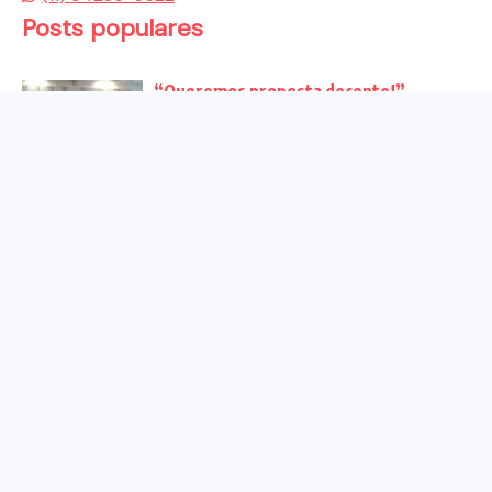
Posts populares
“Queremos proposta decente!”
Bancários vão às redes para pressionar
a...
Venha para o ato no dia 25 de setembro
no...
CHAPA DOS BANCÁRIOS É ELEITA COM
99% DOS VOTOS VÁLIDOS