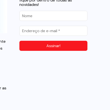
fique por dentro de todas as
novidades!
ente
os
r as