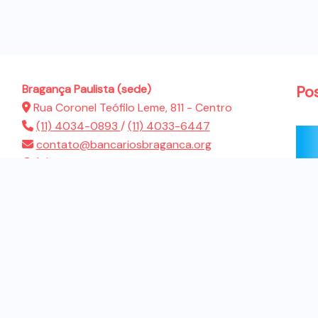
Bragança Paulista (sede)
Po
Rua Coronel Teófilo Leme, 811 - Centro
(11) 4034-0893
/
(11) 4033-6447
contato@bancariosbraganca.org
(11) 94286-5522
Atibaia (sub-sede)
Rua Presidente Dutra, 183 - Jardim Brasil
(11) 4412-2944
contato@bancariosbraganca.org
(11) 94286-5522