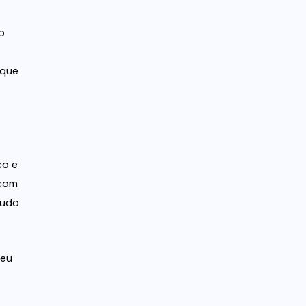
o
 que
co e
 com
Tudo
seu