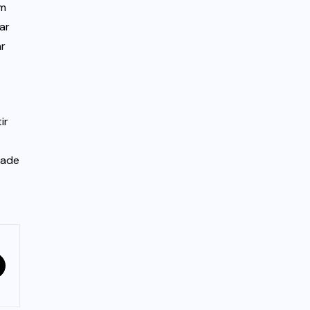
êm
ar
ar
ir
dade