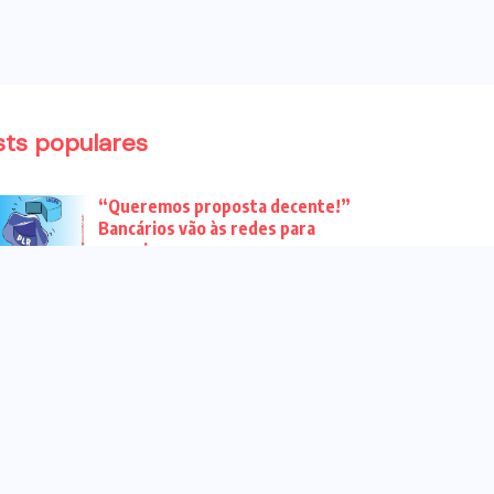
sts populares
“Queremos proposta decente!”
Bancários vão às redes para
pressionar a...
Venha para o ato no dia 25 de
setembro no...
CHAPA DOS BANCÁRIOS É ELEITA
COM 99% DOS VOTOS VÁLIDOS