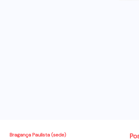
Bragança Paulista (sede)
Po