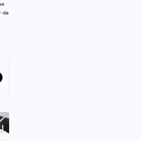
se
r da