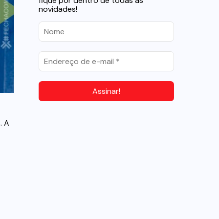
fique por dentro de todas as
novidades!
. A