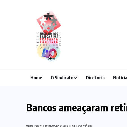
Home
O Sindicato
Diretoria
Notíci
Bancos ameaçaram retir
18 DEC 2018
513 VISUALIZAÇÕES