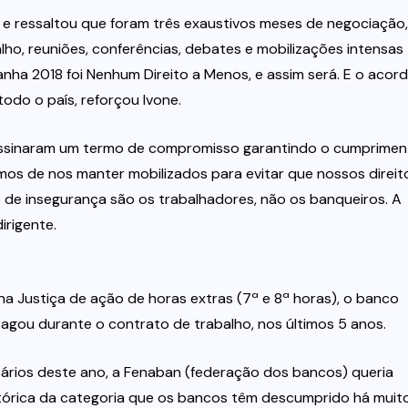
e ressaltou que foram três exaustivos meses de negociação,
ho, reuniões, conferências, debates e mobilizações intensas
nha 2018 foi Nenhum Direito a Menos, e assim será. E o acor
do o país, reforçou Ivone.
assinaram um termo de compromisso garantindo o cumprimen
mos de nos manter mobilizados para evitar que nossos direit
de insegurança são os trabalhadores, não os banqueiros. A
irigente.
na Justiça de ação de horas extras (7ª e 8ª horas), o banco
agou durante o contrato de trabalho, nos últimos 5 anos.
rios deste ano, a Fenaban (federação dos bancos) queria
istórica da categoria que os bancos têm descumprido há muit