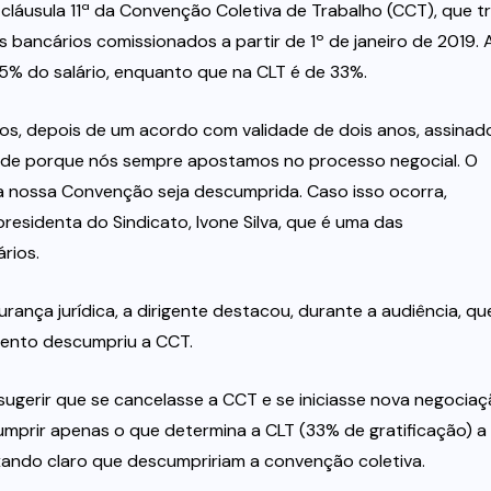
a cláusula 11ª da Convenção Coletiva de Trabalho (CCT), que t
os bancários comissionados a partir de 1º de janeiro de 2019. 
5% do salário, enquanto que na CLT é de 33%.
ncos, depois de um acordo com validade de dois anos, assinad
dade porque nós sempre apostamos no processo negocial. O
a nossa Convenção seja descumprida. Caso isso ocorra,
residenta do Sindicato, Ivone Silva, que é uma das
rios.
ança jurídica, a dirigente destacou, durante a audiência, qu
ento descumpriu a CCT.
sugerir que se cancelasse a CCT e se iniciasse nova negocia
umprir apenas o que determina a CLT (33% de gratificação) a
eixando claro que descumpririam a convenção coletiva.