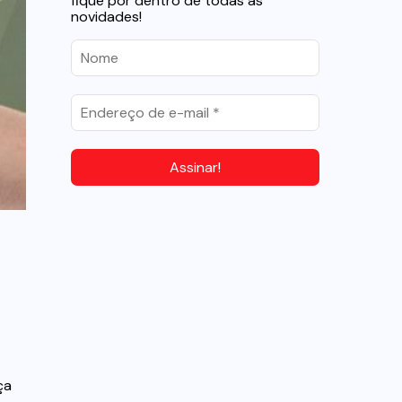
fique por dentro de todas as
novidades!
ça