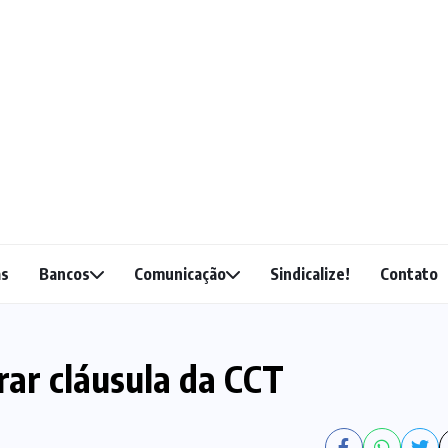
as
Bancos
Comunicação
Sindicalize!
Contato
ar cláusula da CCT