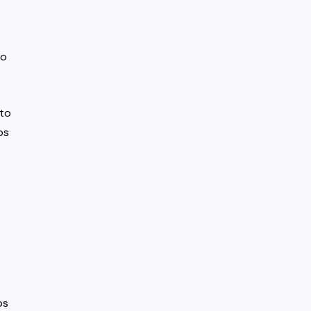
do
to
os
os