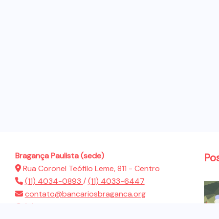
Bragança Paulista (sede)
Po
Rua Coronel Teófilo Leme, 811 - Centro
(11) 4034-0893
/
(11) 4033-6447
contato@bancariosbraganca.org
(11) 94286-5522