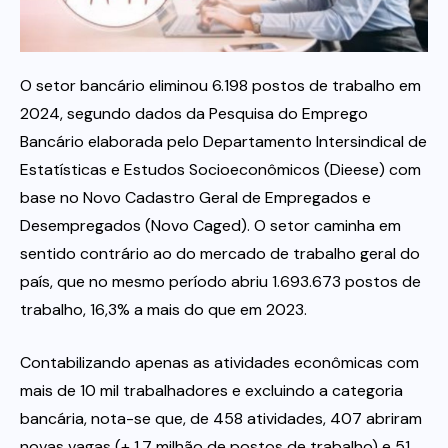
Itau
O setor bancário eliminou 6.198 postos de trabalho em
Financeiras e Cooperativas
2024, segundo dados da Pesquisa do Emprego
Bancário elaborada pelo Departamento Intersindical de
Estatísticas e Estudos Socioeconômicos (Dieese) com
base no Novo Cadastro Geral de Empregados e
Desempregados (Novo Caged). O setor caminha em
sentido contrário ao do mercado de trabalho geral do
país, que no mesmo período abriu 1.693.673 postos de
trabalho, 16,3% a mais do que em 2023.
Contabilizando apenas as atividades econômicas com
mais de 10 mil trabalhadores e excluindo a categoria
bancária, nota-se que, de 458 atividades, 407 abriram
novas vagas (+ 1,7 milhão de postos de trabalho) e 51