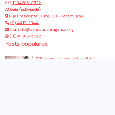
(11) 94286-5522
Atibaia (sub-sede)
Rua Presidente Dutra, 183 - Jardim Brasil
(11) 4412-2944
contato@bancariosbraganca.org
(11) 94286-5522
Posts populares
“Queremos proposta decente!”
Bancários vão às redes para pressionar
a...
Venha para o ato no dia 25 de setembro
no...
CHAPA DOS BANCÁRIOS É ELEITA COM