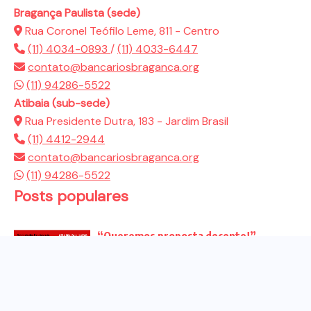
Bragança Paulista (sede)
Rua Coronel Teófilo Leme, 811 - Centro
(11) 4034-0893
/
(11) 4033-6447
contato@bancariosbraganca.org
(11) 94286-5522
Atibaia (sub-sede)
Rua Presidente Dutra, 183 - Jardim Brasil
(11) 4412-2944
contato@bancariosbraganca.org
(11) 94286-5522
Posts populares
“Queremos proposta decente!”
Bancários vão às redes para pressionar
a...
Venha para o ato no dia 25 de setembro