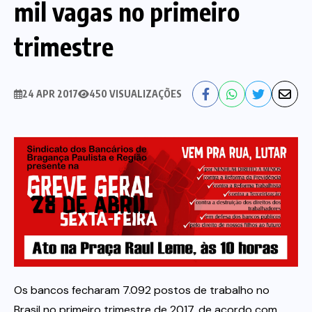
mil vagas no primeiro
Nossa História
Diretoria
trimestre
Agenda das atividades sindicais
Notícias
24 APR 2017
450 VISUALIZAÇÕES
Estatuto
Bancos
CEF
Comunicação
Santander
Convênios
Sindicalize!
Bradesco
Folha d@s Bancári@s
Contato
Banco do Brasil
Galerias de Fotos
Webmail
Os bancos fecharam 7.092 postos de trabalho no
BMB
Videos
Brasil no primeiro trimestre de 2017, de acordo com