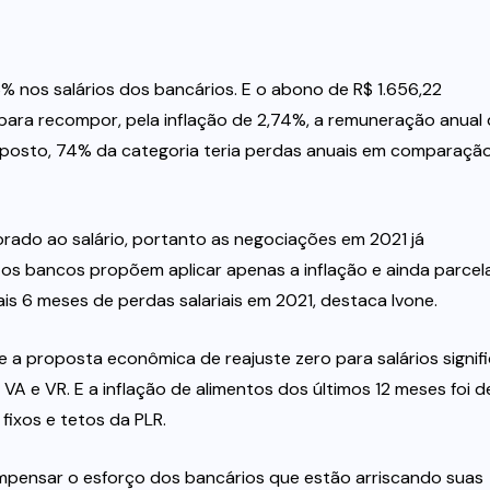
6% nos salários dos bancários. E o abono de R$ 1.656,22
para recompor, pela inflação de 2,74%, a remuneração anual
oposto, 74% da categoria teria perdas anuais em comparaçã
orado ao salário, portanto as negociações em 2021 já
 os bancos propõem aplicar apenas a inflação e ainda parce
s 6 meses de perdas salariais em 2021, destaca Ivone.
 a proposta econômica de reajuste zero para salários signif
 e VR. E a inflação de alimentos dos últimos 12 meses foi d
fixos e tetos da PLR.
pensar o esforço dos bancários que estão arriscando suas