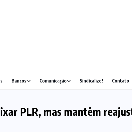
as
Bancos
Comunicação
Sindicalize!
Contato
ixar PLR, mas mantêm reajus