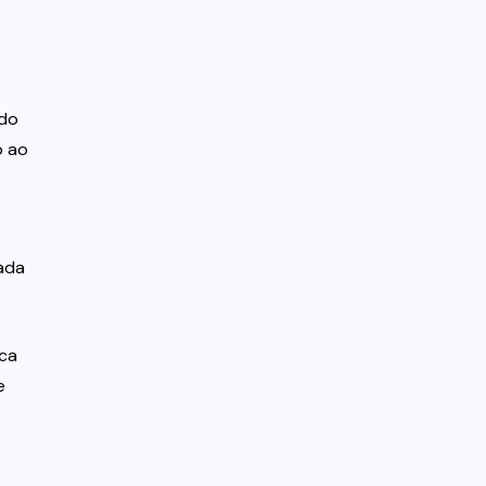
 do
o ao
lada
ica
e