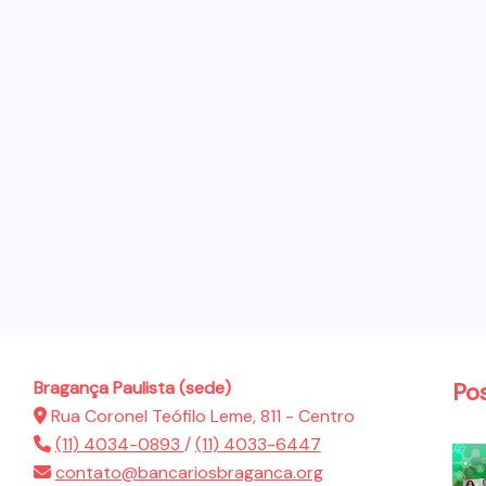
Bragança Paulista (sede)
Po
Rua Coronel Teófilo Leme, 811 - Centro
(11) 4034-0893
/
(11) 4033-6447
contato@bancariosbraganca.org