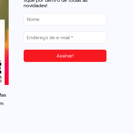
fique por dentro de todas as
novidades!
Mas
em