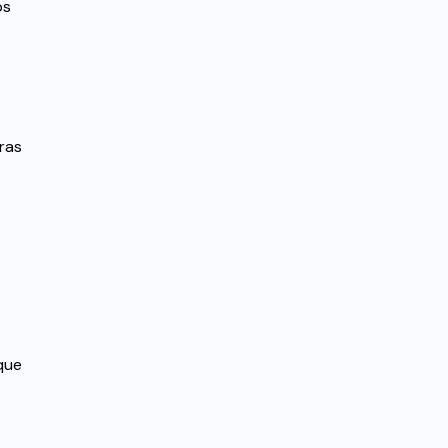
os
ras
que