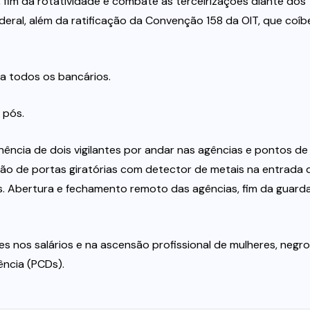
 fim da rotatividade e combate às terceirizações diante dos
eral, além da ratificação da Convenção 158 da OIT, que coíb
ra todos os bancários.
 pós.
ência de dois vigilantes por andar nas agências e pontos de
ação de portas giratórias com detector de metais na entrada 
. Abertura e fechamento remoto das agências, fim da guard
s nos salários e na ascensão profissional de mulheres, negro
ência (PCDs).