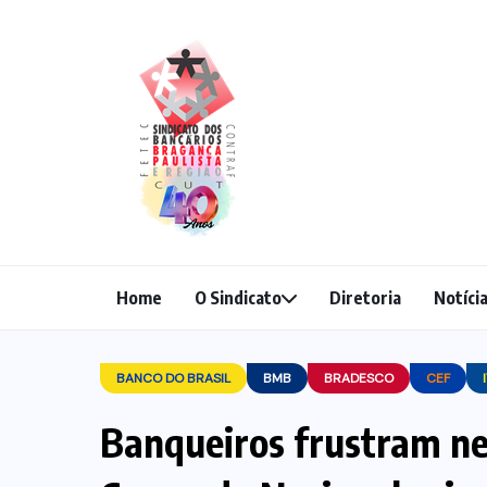
Home
O Sindicato
Diretoria
Notíci
BANCO DO BRASIL
BMB
BRADESCO
CEF
Banqueiros frustram n