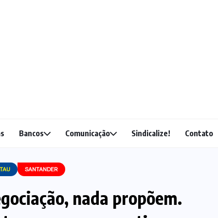
as
Bancos
Comunicação
Sindicalize!
Contato
ITAU
SANTANDER
egociação, nada propõem.