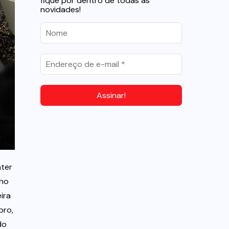
fique por dentro de todas as
novidades!
nter
ono
ira
bro,
do