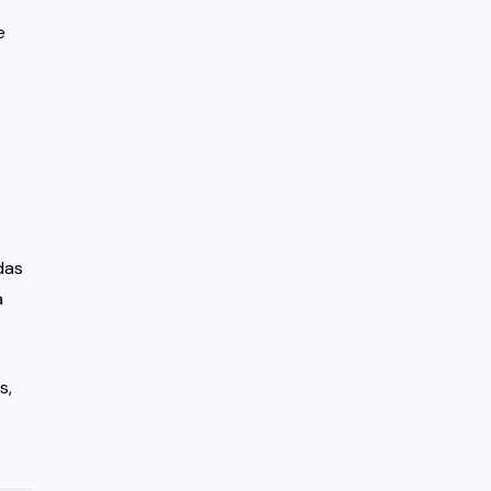
e
das
a
s,