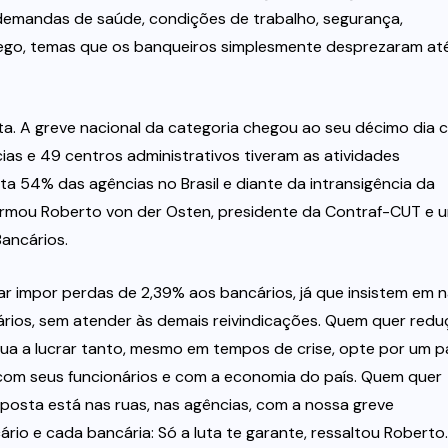
 demandas de saúde, condições de trabalho, segurança,
rego, temas que os banqueiros simplesmente desprezaram at
uta. A greve nacional da categoria chegou ao seu décimo dia
ncias e 49 centros administrativos tiveram as atividades
ta 54% das agências no Brasil e diante da intransigência da
afirmou Roberto von der Osten, presidente da Contraf-CUT e 
ancários.
r impor perdas de 2,39% aos bancários, já que insistem em 
onários, sem atender às demais reivindicações. Quem quer red
inua a lucrar tanto, mesmo em tempos de crise, opte por um p
l com seus funcionários e com a economia do país. Quem quer
sposta está nas ruas, nas agências, com a nossa greve
o e cada bancária: Só a luta te garante, ressaltou Roberto.