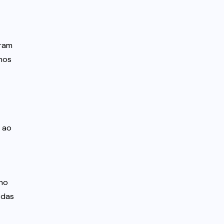
aram
 nos
% ao
gno
 das