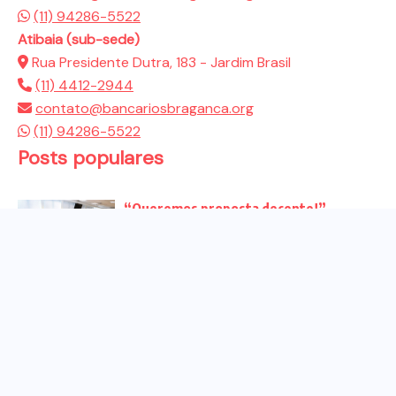
(11) 94286-5522
Atibaia (sub-sede)
Rua Presidente Dutra, 183 - Jardim Brasil
(11) 4412-2944
contato@bancariosbraganca.org
(11) 94286-5522
Posts populares
“Queremos proposta decente!”
Bancários vão às redes para pressionar
a...
Venha para o ato no dia 25 de setembro
no...
CHAPA DOS BANCÁRIOS É ELEITA COM