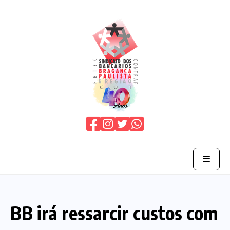
Home
BB irá ressarcir custos com
O Sindicato