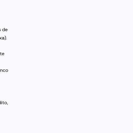
s de
xa).
te
anco
ito,