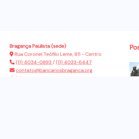
Bragança Paulista (sede)
Po
Rua Coronel Teófilo Leme, 811 - Centro
(11) 4034-0893
/
(11) 4033-6447
contato@bancariosbraganca.org
(11) 94286-5522
Atibaia (sub-sede)
Rua Presidente Dutra, 183 - Jardim Brasil
(11) 4412-2944
contato@bancariosbraganca.org
(11) 94286-5522