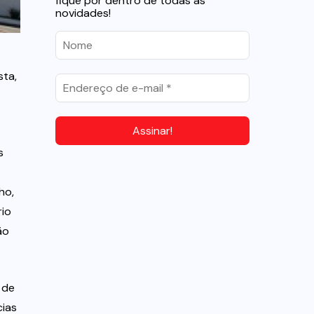
fique por dentro de todas as
novidades!
sta,
s
ho,
rio
ão
 de
cias