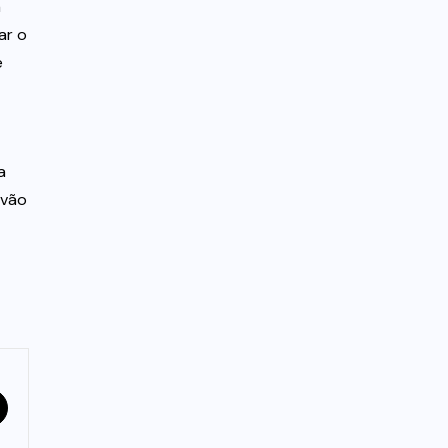
a
ar o
e
a
 vão