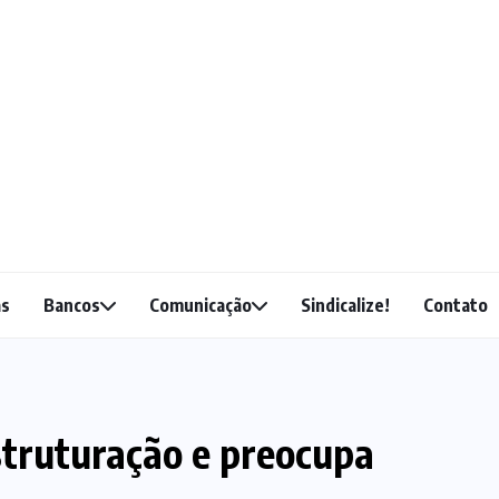
as
Bancos
Comunicação
Sindicalize!
Contato
struturação e preocupa