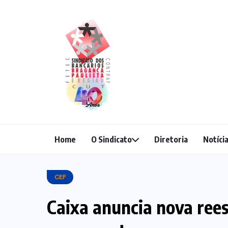
Home
O Sindicato
Diretoria
Notíci
CEF
Caixa anuncia nova ree