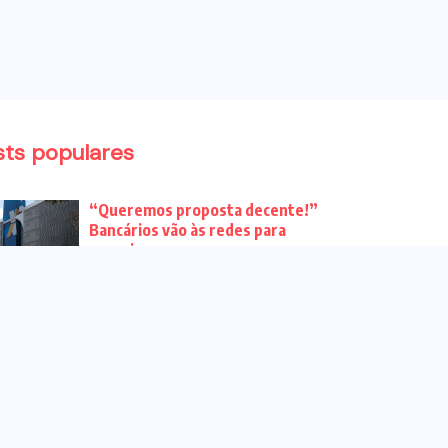
sts populares
“Queremos proposta decente!”
Bancários vão às redes para
pressionar a...
Venha para o ato no dia 25 de
setembro no...
CHAPA DOS BANCÁRIOS É ELEITA
COM 99% DOS VOTOS VÁLIDOS