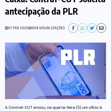
antecipação da PLR
Nossa História
Diretoria
Agenda das atividades sindicais
Notícias
07 FEB 2025
658 VISUALIZAÇÕES
Estatuto
Bancos
CEF
Comunicação
Santander
Convênios
Sindicalize!
Bradesco
Folha d@s Bancári@s
Contato
Banco do Brasil
Galerias de Fotos
Webmail
A Contraf-CUT enviou, na quarta-feira (5) um ofício à
BMB
Videos