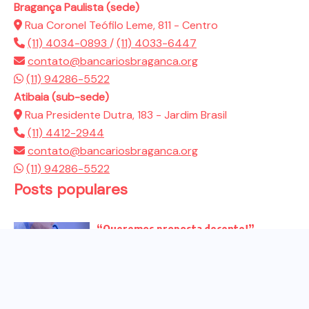
Bragança Paulista (sede)
Rua Coronel Teófilo Leme, 811 - Centro
(11) 4034-0893
/
(11) 4033-6447
contato@bancariosbraganca.org
(11) 94286-5522
Atibaia (sub-sede)
Rua Presidente Dutra, 183 - Jardim Brasil
(11) 4412-2944
contato@bancariosbraganca.org
(11) 94286-5522
Posts populares
“Queremos proposta decente!”
Bancários vão às redes para pressionar
a...
Venha para o ato no dia 25 de setembro