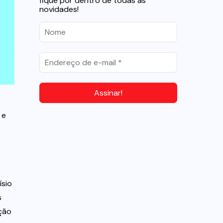
fique por dentro de todas as
novidades!
 e
ísio
s
ação