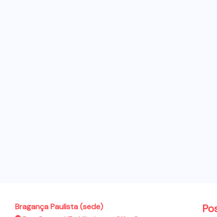
Bragança Paulista (sede)
Po