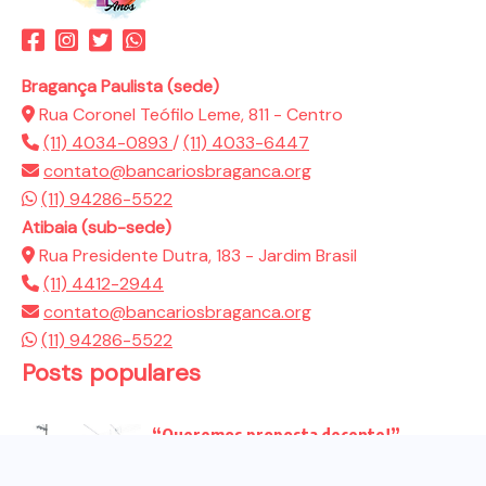
Bragança Paulista (sede)
Rua Coronel Teófilo Leme, 811 - Centro
(11) 4034-0893
/
(11) 4033-6447
contato@bancariosbraganca.org
(11) 94286-5522
Atibaia (sub-sede)
Rua Presidente Dutra, 183 - Jardim Brasil
(11) 4412-2944
contato@bancariosbraganca.org
(11) 94286-5522
Posts populares
“Queremos proposta decente!”
Bancários vão às redes para pressionar
a...