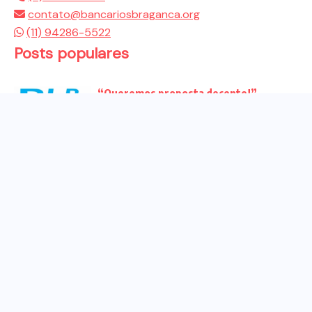
contato@bancariosbraganca.org
(11) 94286-5522
Posts populares
“Queremos proposta decente!”
Bancários vão às redes para pressionar
a...
Venha para o ato no dia 25 de setembro
no...
CHAPA DOS BANCÁRIOS É ELEITA COM
99% DOS VOTOS VÁLIDOS