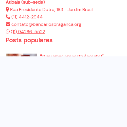
Atibaia (sub-sede)
Rua Presidente Dutra, 183 - Jardim Brasil
(11) 4412-2944
contato@bancariosbraganca.org
(11) 94286-5522
Posts populares
“Queremos proposta decente!”
Bancários vão às redes para pressionar
a...
Venha para o ato no dia 25 de setembro
no...
CHAPA DOS BANCÁRIOS É ELEITA COM
99% DOS VOTOS VÁLIDOS