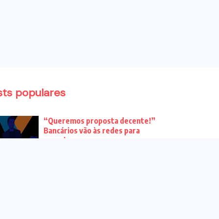
sts populares
“Queremos proposta decente!”
Bancários vão às redes para
pressionar a...
Venha para o ato no dia 25 de
setembro no...