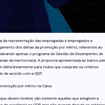
ta da representação das empregadas e empregados e
mento dos deltas da promoção por mérito, referentes ao
considerando apenas o programa de Gestão de Desempenho de
riais da meritocracia. A proposta apresentada ao banco pel
um delta linearmente para todos que cumpram os critérios
ído de acordo com a GDP.
romoção por mérito na Caixa
s que devem receber são somente aqueles que atingirem a
de excelência na GDP, mas não querem discutir os critérios