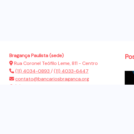
Bragança Paulista (sede)
Po
Rua Coronel Teófilo Leme, 811 - Centro
(11) 4034-0893
/
(11) 4033-6447
contato@bancariosbraganca.org
(11) 94286-5522
Atibaia (sub-sede)
Rua Presidente Dutra, 183 - Jardim Brasil
(11) 4412-2944
contato@bancariosbraganca.org
(11) 94286-5522