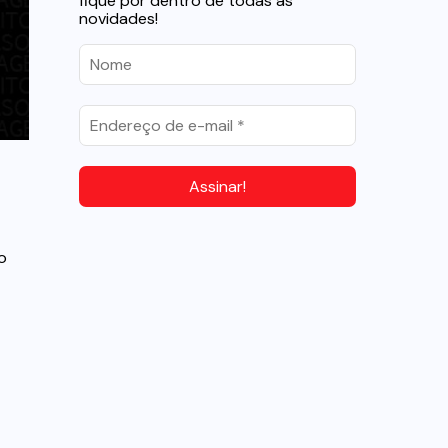
fique por dentro de todas as
novidades!
o