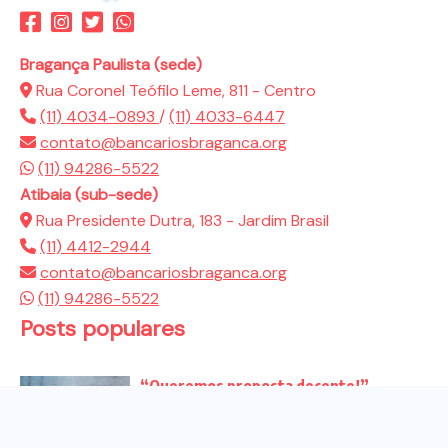
Bragança Paulista (sede)
Rua Coronel Teófilo Leme, 811 - Centro
(11) 4034-0893
/
(11) 4033-6447
contato@bancariosbraganca.org
(11) 94286-5522
Atibaia (sub-sede)
Rua Presidente Dutra, 183 - Jardim Brasil
(11) 4412-2944
contato@bancariosbraganca.org
(11) 94286-5522
Posts populares
“Queremos proposta decente!”
Bancários vão às redes para pressionar
a...