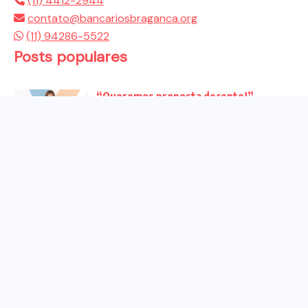
(11) 4412-2944
contato@bancariosbraganca.org
(11) 94286-5522
Posts populares
“Queremos proposta decente!”
Bancários vão às redes para pressionar
a...
Venha para o ato no dia 25 de setembro
no...
CHAPA DOS BANCÁRIOS É ELEITA COM
99% DOS VOTOS VÁLIDOS