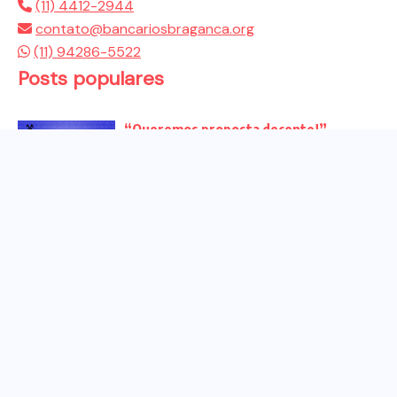
(11) 4412-2944
contato@bancariosbraganca.org
(11) 94286-5522
Posts populares
“Queremos proposta decente!”
Bancários vão às redes para pressionar
a...
Venha para o ato no dia 25 de setembro
no...
CHAPA DOS BANCÁRIOS É ELEITA COM
99% DOS VOTOS VÁLIDOS