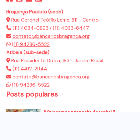
Bragança Paulista (sede)
Rua Coronel Teófilo Leme, 811 - Centro
(11) 4034-0893
/
(11) 4033-6447
contato@bancariosbraganca.org
(11) 94286-5522
Atibaia (sub-sede)
Rua Presidente Dutra, 183 - Jardim Brasil
(11) 4412-2944
contato@bancariosbraganca.org
(11) 94286-5522
Posts populares
“Queremos proposta decente!”
Bancários vão às redes para pressionar
a...