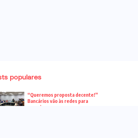
sts populares
“Queremos proposta decente!”
Bancários vão às redes para
pressionar a...
Venha para o ato no dia 25 de
setembro no...