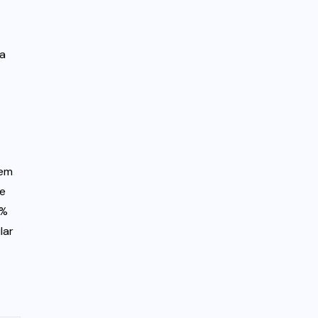
ma
uem
ue
0%
lar