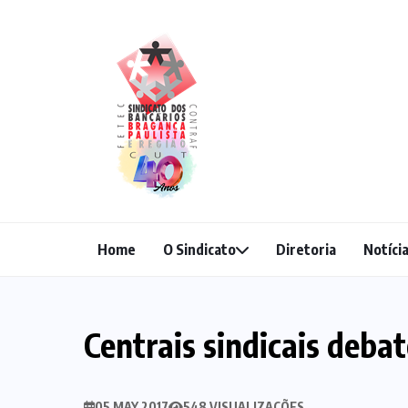
Home
O Sindicato
Diretoria
Notíci
Centrais sindicais deba
05 MAY 2017
548 VISUALIZAÇÕES