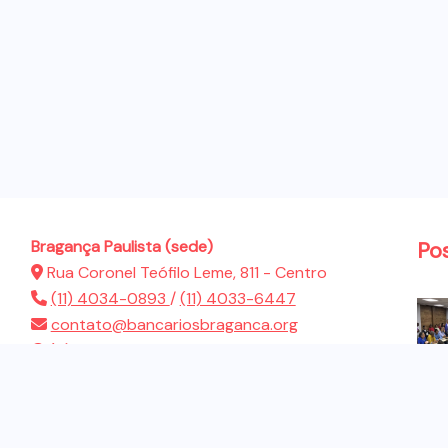
Bragança Paulista (sede)
Po
Rua Coronel Teófilo Leme, 811 - Centro
(11) 4034-0893
/
(11) 4033-6447
contato@bancariosbraganca.org
(11) 94286-5522
Atibaia (sub-sede)
Rua Presidente Dutra, 183 - Jardim Brasil
(11) 4412-2944