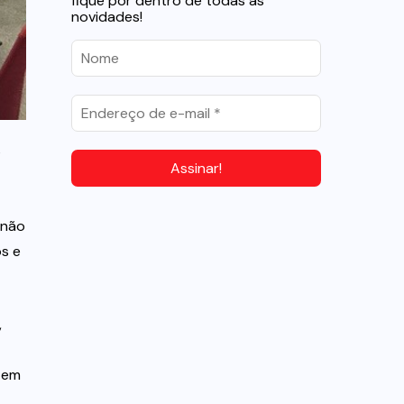
fique por dentro de todas as
novidades!
s
 não
os e
,
 em