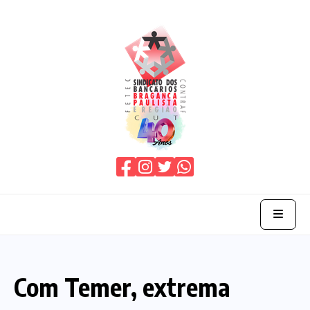
Home
Com Temer, extrema
O Sindicato