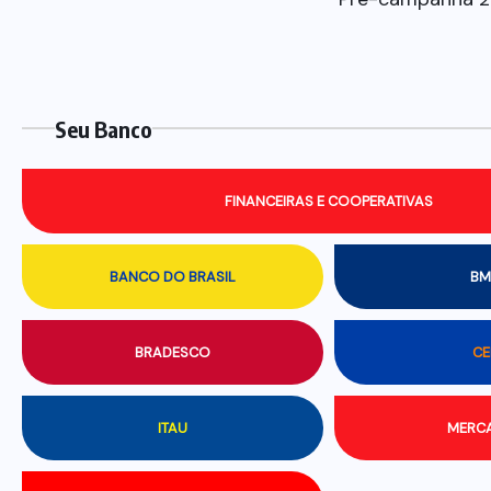
Seu Banco
FINANCEIRAS E COOPERATIVAS
BANCO DO BRASIL
BM
BRADESCO
CE
ITAU
MERCA