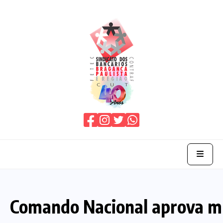
Home
Comando Nacional aprova mí
O Sindicato